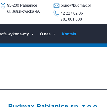
95-200 Pabianice
biuro@budmax.pl
ul. Jutrzkowicka 4/6
42 227 02 06
781 801 888
trefa wykonawcy
O nas
Kontakt
Budmax Pabianice sp. z o.o.