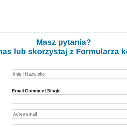
Masz pytania?
as lub skorzystaj z Formularza 
N
a
m
Email Comment Single
e
*
E
m
a