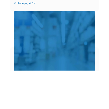
20 lutego, 2017
Materiały murowane
Atlas M-System
ATLAS M-SYSTEM 3G – łączniki do mocowania płyt
na ścianach sufitach i poddaszachSłuży do
mocowania płyt: g-k, z materiałów