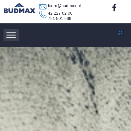
biuro@budmax.pl
42 227 02 06
781 801 888
Szukaj