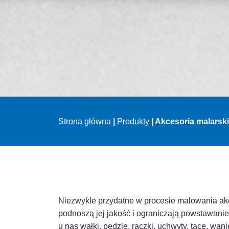
Strona główna
|
Produkty
|
Akcesoria malarsk
Niezwykle przydatne w procesie malowania akc
podnoszą jej jakość i ograniczają powstawan
u nas wałki, pędzle, rączki, uchwyty, tace, wanie