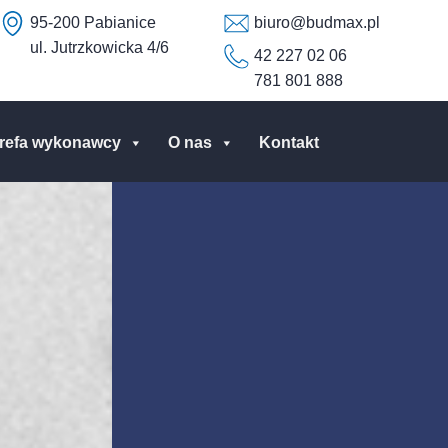
95-200 Pabianice
biuro@budmax.pl
ul. Jutrzkowicka 4/6
42 227 02 06
781 801 888
trefa wykonawcy
O nas
Kontakt