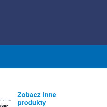
Zobacz inne
jdziesz
produkty
taśmy