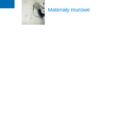
Materiały murowe
Narzędzia
Ocieplenie
Ogólnobudowlane
Piany
Środki czystości
Sucha zabudowa
Tynki
e
Uszczelniacze
Wentylacja