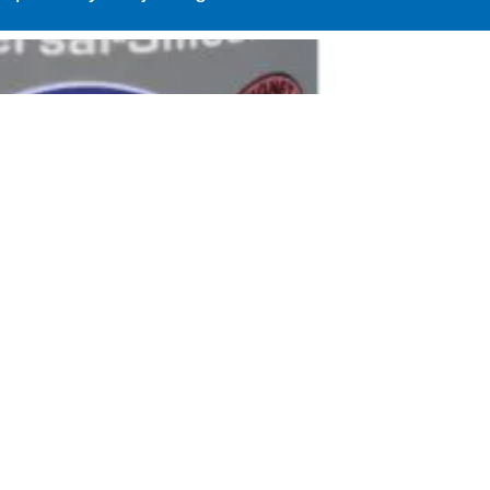
iałanie grzybobójcze, hamuje rozwój grzybów, brak przebarwień w rejoni
iałanie promieniowania…