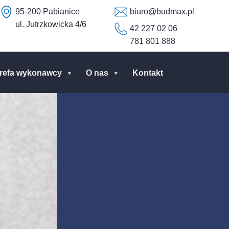
95-200 Pabianice
biuro@budmax.pl
ul. Jutrzkowicka 4/6
42 227 02 06
781 801 888
trefa wykonawcy
O nas
Kontakt