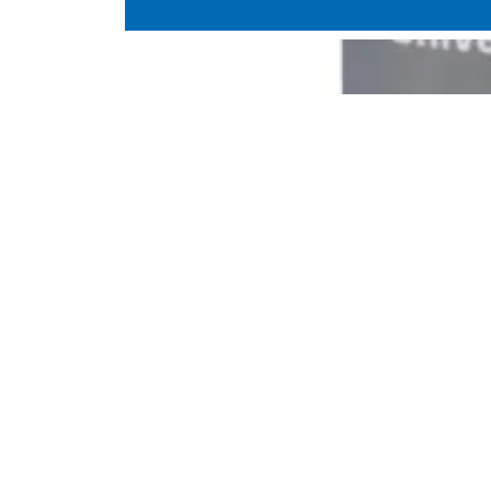
Uszczelniacze
Beko Silikon PRO4
Wysokiej jakości materiał uszczelniający, dz
krawędzi (kamień naturalny), odporny na dz
20 lutego, 2017