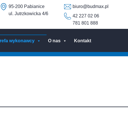
95-200 Pabianice
biuro@budmax.pl
ul. Jutrzkowicka 4/6
42 227 02 06
781 801 888
trefa wykonawcy
O nas
Kontakt