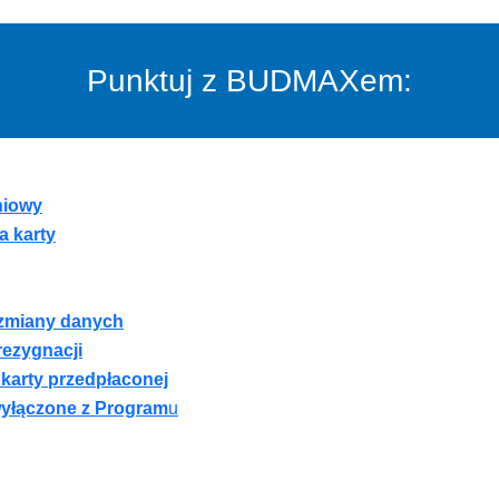
Punktuj z BUDMAXem:
niowy
a karty
 zmiany danych
rezygnacji
 karty przedpłaconej
wyłączone z Program
u