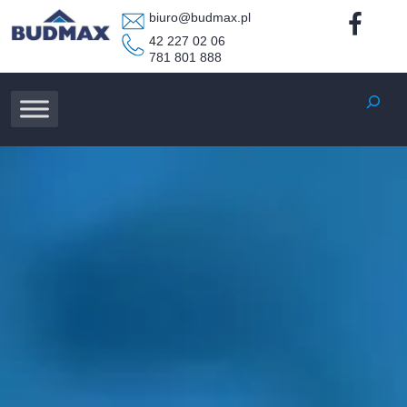
biuro@budmax.pl
42 227 02 06
781 801 888
Szukaj