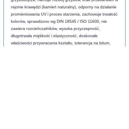
rejonie krawędzi (kamień naturalny), odporny na działanie
promieniowania UV i proces starzenia, zachowuje trwałość
kolorów, sprawdzono wg DIN 18545 / ISO 11600, nie
zawiera rozcieńczalników, wysoka przyczepność,
długotrwała miękkość i elastyczność, doskonałe
właściwości przywracania kształtu, tolerancja na bitum,
przyczepność bez wcześniejszego gruntowania na […]
czytaj dalej...
Majic Diamond hard farba do
malowania płytek
Farba Diamondhard Acrylic Enamel, to specjalistyczna
farba wewnętrzno zewnętrzna, wytworzona z bardzo