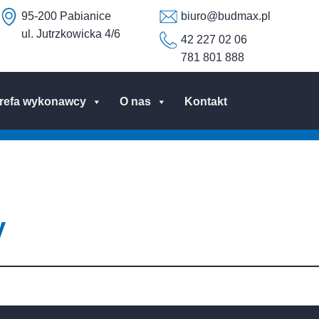
95-200 Pabianice
biuro@budmax.pl
ul. Jutrzkowicka 4/6
42 227 02 06
781 801 888
trefa wykonawcy
O nas
Kontakt
y