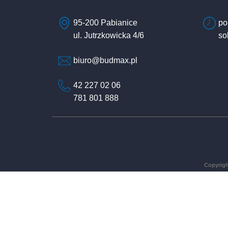
95-200 Pabianice
po
ul. Jutrzkowicka 4/6
so
biuro@budmax.pl
42 227 02 06
781 801 888
Copyrigh