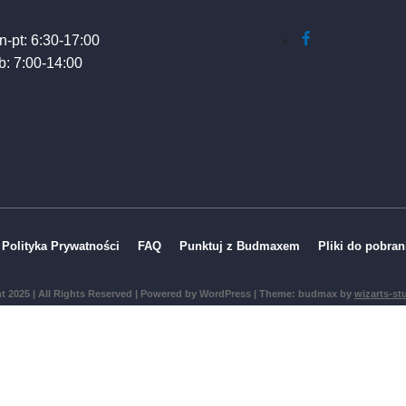
n-pt: 6:30-17:00
b: 7:00-14:00
Polityka Prywatności
FAQ
Punktuj z Budmaxem
Pliki do pobran
t 2025 | All Rights Reserved | Powered by WordPress |
Theme: budmax by
wizarts-st