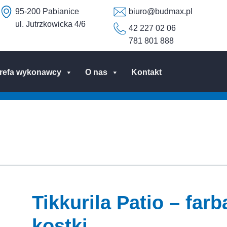
95-200 Pabianice
biuro@budmax.pl
ul. Jutrzkowicka 4/6
42 227 02 06
781 801 888
trefa wykonawcy
O nas
Kontakt
Tikkurila Patio – far
kostki