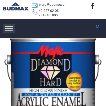
biuro@budmax.pl
42 227 02 06
781 801 888
Szukaj