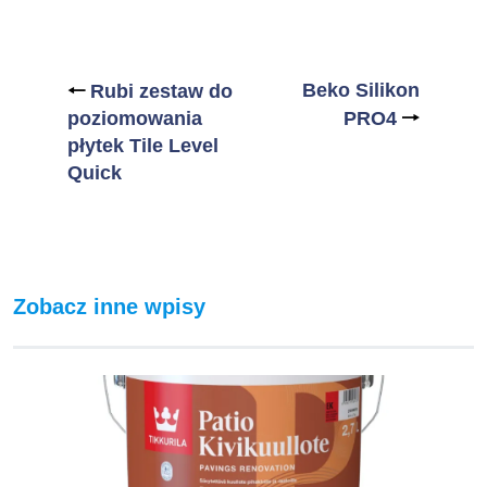
Nawigacja
wpisu
🠐
Beko Silikon
Rubi zestaw do
🠒
poziomowania
PRO4
płytek Tile Level
Quick
Zobacz inne wpisy