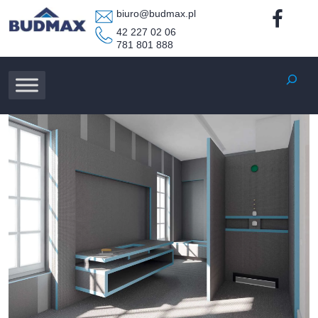
biuro@budmax.pl
42 227 02 06
781 801 888
Szukaj